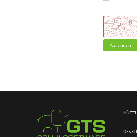
Absenden
NÜTZL
Das G